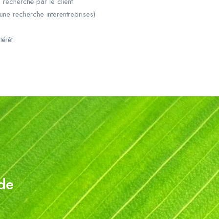
 recherché par le client
une recherche interentreprises)
érêt.
ude