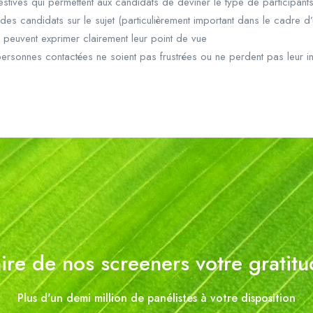
estives qui permettent aux candidats de deviner le type de participants
des candidats sur le sujet (particulièrement important dans le cadre d’
s peuvent exprimer clairement leur point de vue
personnes contactées ne soient pas frustrées ou ne perdent pas leur int
ire de nos screeners votre gratit
Plus d'un demi million de panélistes à votre disposition