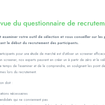
evue du questionnaire de recrutem
xaminer votre outil de sélection et vous conseiller sur les 
ant le début du recrutement des participants.
articipants pour une étude de marché est d’utiliser un screener efficac
n screener, nos experts peuvent en créer un à partir de zéro et le va
e temps de l’examiner et de le comprendre, en soulignant les point d
èmes lors du recrutement.
on doit :
mations nécessaires
candidats qui ne conviennent pas