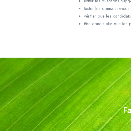
éviter les questions sugg
tester les connaissances 
vérifier que les candidat
être concis afin que les 
Fa