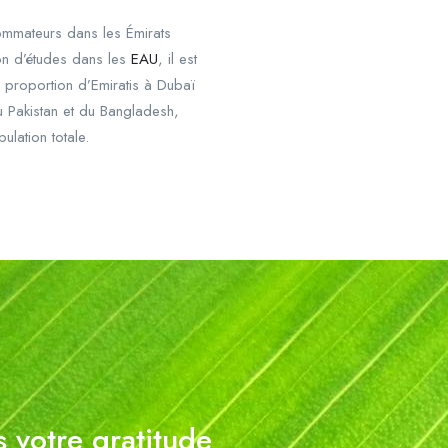
sommateurs dans les Émirats
on d’études dans les
EAU
, il est
a proportion d’Emiratis à Dubaï
du Pakistan et du Bangladesh,
ulation totale.
s votre gratitude