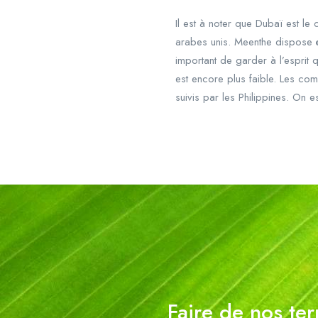
Il est à noter que Dubaï est l
arabes unis. Meenthe dispose é
important de garder à l’esprit 
est encore plus faible. Les com
suivis par les Philippines. On 
Faire de nos ter