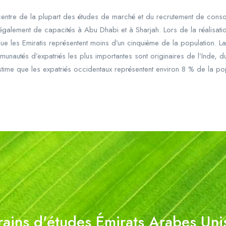
e centre de la plupart des études de marché et du recrutement de con
galement de capacités à Abu Dhabi et à Sharjah. Lors de la réalisati
que les Emiratis représentent moins d’un cinquième de la population. L
munautés d’expatriés les plus importantes sont originaires de l’Inde, 
estime que les expatriés occidentaux représentent environ 8 % de la pop
rains d'études Émirats Arabes Uni