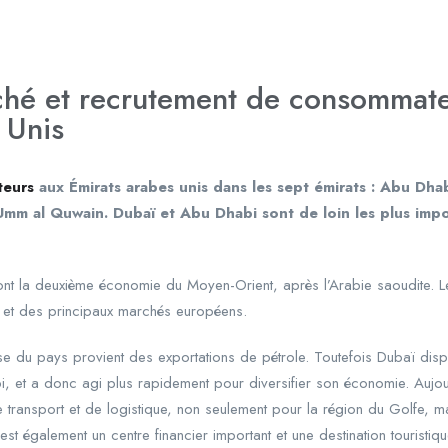
ché et recrutement de consommate
 Unis
teurs
aux Émirats arabes unis dans les sept émirats : Abu Dhab
 Umm al Quwain. Dubaï et Abu Dhabi sont de loin les plus imp
ont la deuxième économie du Moyen-Orient, après l’Arabie saoudite. Le
is et des principaux marchés européens.
se du pays provient des exportations de pétrole. Toutefois Dubaï d
, et a donc agi plus rapidement pour diversifier son économie. Aujou
 transport et de logistique, non seulement pour la région du Golfe, m
est également un centre financier important et une destination touristiq